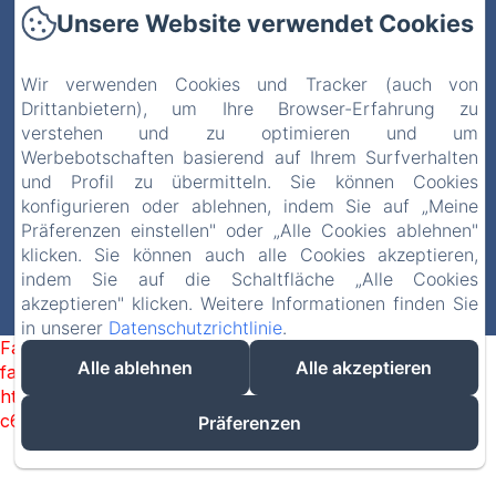
Willkommenbroschüre
Unsere Website verwendet Cookies
Kontakt
Wir verwenden Cookies und Tracker (auch von
Datenschutzerklärung
Drittanbietern), um Ihre Browser-Erfahrung zu
Rechtliche Informationen
verstehen und zu optimieren und um
Cookie-Informationen
Werbebotschaften basierend auf Ihrem Surfverhalten
und Profil zu übermitteln. Sie können Cookies
konfigurieren oder ablehnen, indem Sie auf „Meine
Verkaufsbedingungen
Präferenzen einstellen" oder „Alle Cookies ablehnen"
klicken. Sie können auch alle Cookies akzeptieren,
indem Sie auf die Schaltfläche „Alle Cookies
EN
FR
DE
akzeptieren" klicken. Weitere Informationen finden Sie
Powered mit Amenitiz
in unserer
Datenschutzrichtlinie
.
Failed to load BookingEngine/index: Loading chunk 1322
Alle ablehnen
Alle akzeptieren
failed. (missing:
https://d1cmur5l0xva3h.cloudfront.net/packs/1322-
c6e932f9d3d27b65-1bf7c4dc6a241241.js)
Präferenzen